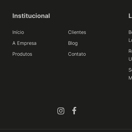
Institucional
L
Início
Clientes
B
L
A Empresa
Blog
R
Produtos
Contato
U
S
M