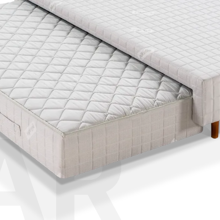
A 
IAR