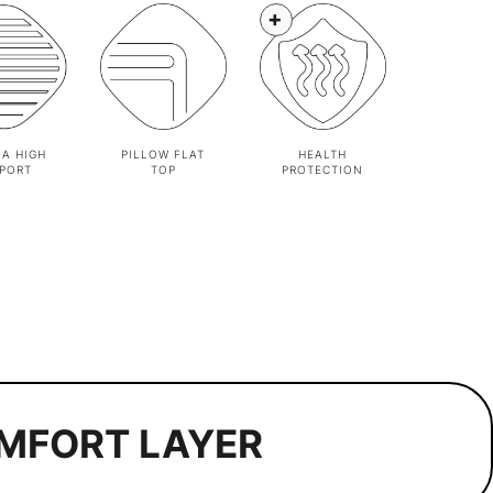
+
A HIGH
PILLOW FLAT
HEALTH
PORT
TOP
PROTECTION
MFORT LAYER