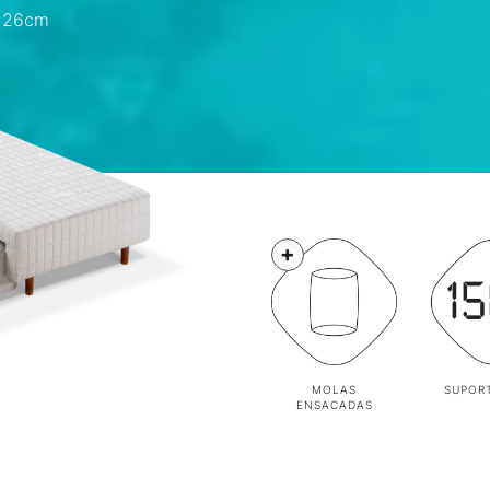
: 26cm
+
MOLAS
SUPORT
ENSACADAS