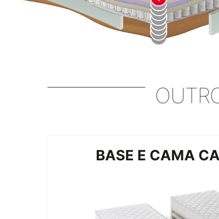
2
3
4
5
6
7
8
9
OUTRO
BASE E CAMA C