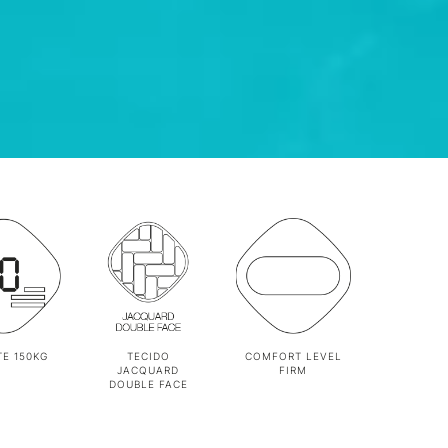
E 150KG
TECIDO
COMFORT LEVEL
JACQUARD
FIRM
DOUBLE FACE