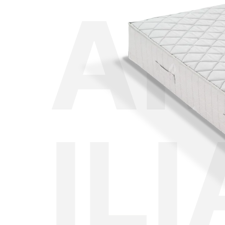
AM
IL